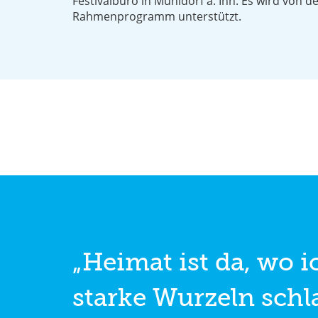
Festivalbüro in Mühldorf a. Inn. Es wird von 
Rahmenprogramm unterstützt.
„Heimat ist da, wo i
starke Wurzeln sch