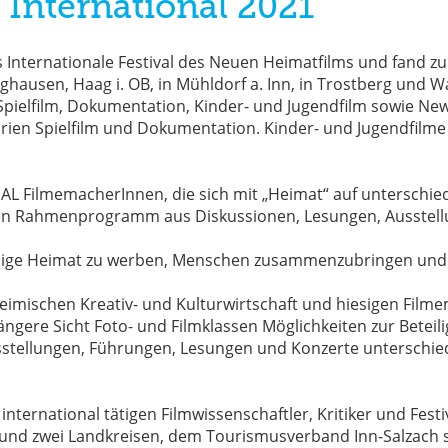
 International 2021
nternationale Festival des Neuen Heimatfilms und fand zum
urghausen, Haag i. OB, in Mühldorf a. Inn, in Trostberg un
(Spielfilm, Dokumentation, Kinder- und Jugendfilm sowie N
gorien Spielfilm und Dokumentation. Kinder- und Jugendfi
L FilmemacherInnen, die sich mit „Heimat“ auf unterschied
nären Rahmenprogramm aus Diskussionen, Lesungen, Ausste
lebendige Heimat zu werben, Menschen zusammenzubringen un
er heimischen Kreativ- und Kulturwirtschaft und hiesigen F
gere Sicht Foto- und Filmklassen Möglichkeiten zur Beteilig
ellungen, Führungen, Lesungen und Konzerte unterschiedl
nternational tätigen Filmwissenschaftler, Kritiker und Fest
nd zwei Landkreisen, dem Tourismusverband Inn-Salzach s