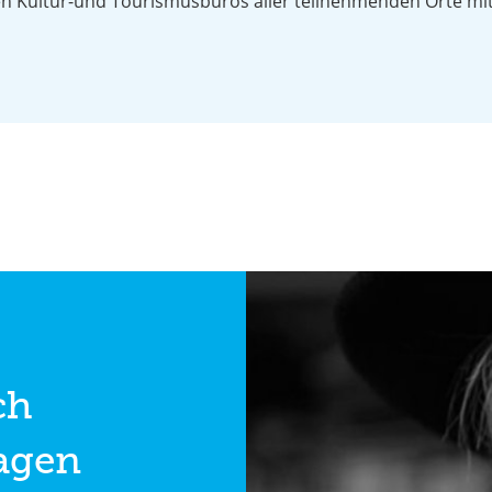
den Kultur-und Tourismusbüros aller teilnehmenden Orte mit
ch
lagen