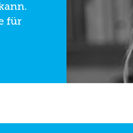
kann.
e für