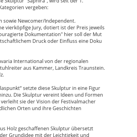
e Skulptur "Saphira", wird seit der 1.
Kategorien vergeben:
ilm sowie Newcomer/Independent.
 vierköpfige Jury, dotiert ist der Preis jeweils
Couragierte Dokumentation" hier soll der Mut
rtschaftlichem Druck oder Einfluss eine Doku
avaria International von der regionalen
tuhlreiter aus Kammer, Landkreis Traunstein.
z.
aspunkt“ setzte diese Skulptur in eine Figur
hinzu. Die Skulptur vereint Ideen und Formen
verleiht sie der Vision der Festivalmacher
lichen Orten und ihre Geschichten
aus Holz geschaffenen Skulptur übersetzt
 der Grundidee mit der Leichtigkeit und