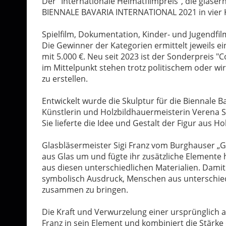
Der "Internationale Heimatfilmpreis", die gläsern
BIENNALE BAVARIA INTERNATIONAL 2021 in vier 
Spielfilm, Dokumentation, Kinder- und Jugendf
Die Gewinner der Kategorien ermittelt jeweils eine
mit 5.000 €. Neu seit 2023 ist der Sonderpreis "
im Mittelpunkt stehen trotz politischem oder wi
zu erstellen.
Entwickelt wurde die Skulptur für die Biennale B
Künstlerin und Holzbildhauermeisterin Verena S
Sie lieferte die Idee und Gestalt der Figur aus Hol
Glasbläsermeister Sigi Franz vom Burghauser „Gl
aus Glas um und fügte ihr zusätzliche Elemente 
aus diesen unterschiedlichen Materialien. Damit 
symbolisch Ausdruck, Menschen aus unterschied
zusammen zu bringen.
Die Kraft und Verwurzelung einer ursprünglich 
Franz in sein Element und kombiniert die Stärke